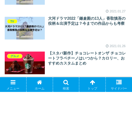
2021.01.27
大河ドラマ2022「鎌倉殿の13人」香取慎吾の
TV
役柄＆出演予定は？今までの作品からも考察
2021.01.26
【スタバ新作】チョコレートオンザ チョコレ
グルメ
ートフラペチーノはいつから？カロリー、お
すすめカスタムまとめ
2021.01.23
バレンタイン準備は子供と一緒に無印良品で
メニュー
ホーム
検索
トップ
サイドバー
life
簡単に！ラッピングもついてて便利！
2021.01.14