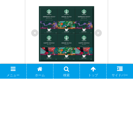
通販パーク
メニュー
ホーム
検索
トップ
サイドバー
スターバックス オリガミ パーソ
ナルドリップ コーヒーギフト 
【スタバコーヒー スタバ珈琲 ド
リップ珈琲 つめあわせ 詰合 詰め
合わせ 詰合せ 詰め合せ おいしい 
美味しい 珈琲セット 会社用 オフ
ィス用 来客用 5000】