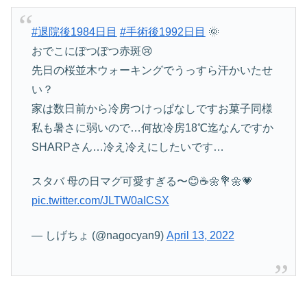
#退院後1984日目
#手術後1992日目
🌞
おでこにぽつぽつ赤斑😢
先日の桜並木ウォーキングでうっすら汗かいたせ
い？
家は数日前から冷房つけっぱなしですお菓子同様
私も暑さに弱いので…何故冷房18℃迄なんですか
SHARPさん…冷え冷えにしたいです…
スタバ 母の日マグ可愛すぎる〜😊☕️🌼💐🌼💗
pic.twitter.com/JLTW0aICSX
— しげちょ (@nagocyan9)
April 13, 2022