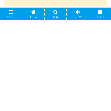
今回はさくら咲いたミルクラテについてまとめてみました
メニュー
ホーム
検索
トップ
サイドバー
新作ドリンクで春の訪れを感じてみてくださいね！
あわせて読みたい↓
【スタバ新作】さくらストロベリー白玉フラペチー
ノはいつから販売？カロリー、おすすめカスタムま
とめ
【スタバ新作】さくらカシスストロベリー白玉フラ
ペチーノのカロリー、おすすめカスタムまとめ