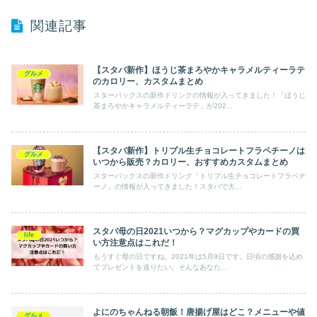
関連記事
【スタバ新作】ほうじ茶まろやかキャラメルティーラテ
グルメ
のカロリー、カスタムまとめ
スターバックスの新作ドリンクの情報が入ってきました！「ほうじ
茶まろやかキャラメルティーラテ」が202...
【スタバ新作】トリプル生チョコレートフラペチーノは
グルメ
いつから販売？カロリー、おすすめカスタムまとめ
スターバックスの新作ドリンク「トリプル生チョコレートフラペチ
ーノ」の情報が入ってきました！スタバで大...
スタバ母の日2021いつから？マグカップやカードの買
life
い方注意点はこれだ！
もうすぐ母の日ですね。2021年は5月9日です。日頃の感謝を込め
てプレゼントを送りたい。そんなあなた...
よにのちゃんねる朝飯！唐揚げ屋はどこ？メニューや値
グルメ