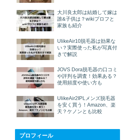
大川良太郎は結婚して嫁は
誰&子供は？wikiプロフと
家族も紹介
UlikeAir10脱毛器は効果な
い？実際使った私が写真付
きで解説
JOVS Dora脱毛器の口コミ
や評判を調査！効果ある？
使用頻度や使い方も
UlikeAir2IPLメンズ脱毛器
を安く買う！Amazon、楽
天？ケノンとも比較
プロフィール