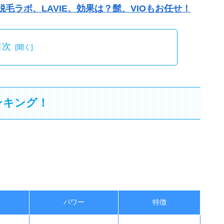
毛ラボ、LAVIE、効果は？髭、VIOもお任せ！
目次
ンキング！
パワー
特徴