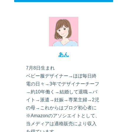
あん
7月8日生まれ
ベビー服デザイナー→ほぼ毎日終
電の日々→3年でデザイナーチーフ
→約10年働く→結婚して退職→バ
イト→派遣→妊娠→専業主婦→2児
の母→これからはブログ初心者に
※Amazonのアソシエイトとして、
当メディアは適格販売により収入
を得ています。