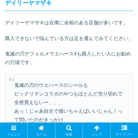
デイリーヤマザキ
デイリーヤマザキは在庫に余裕のある店舗が多いです。
購入できないで悩んでいる方は足を運んでみてください。
鬼滅の刃デフォルメウエハース4も購入したい人にお勧め
の穴場です。
鬼滅の刃のウエハースのシールも
ビックリマンコラボのやつもほとんど売り切れで
全然買えないー、、、
あっ！じゃあ自分で描いちゃえばいいじゃん！っ
て閃いたのがきっかけ
最近4枚がSOLD OUT✨yeah♪
メニュー
ホーム
検索
トップ
サイドバー
pic.twitter.com/DZGaVNrCPu