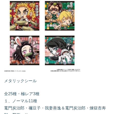
メタリックシール
全25種・極レア3種
１、ノーマル11種
竃門炭治郎・禰豆子・我妻善逸＆竃門炭治郎・煉獄杏寿